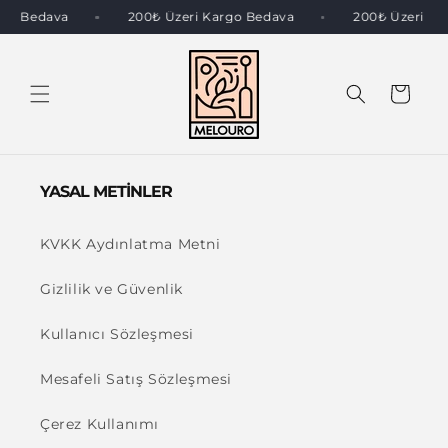
İÇERIĞE
rgo Bedava
200₺ Üzeri Kargo Bedava
200₺ Üzeri K
ATLA
Sepet
YASAL METİNLER
KVKK Aydınlatma Metni
Gizlilik ve Güvenlik
Kullanıcı Sözleşmesi
Mesafeli Satış Sözleşmesi
Çerez Kullanımı