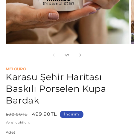
M
2
m
o
Medya
1
modda
/
1
/
7
oynatın
MELOURO
Karasu Şehir Haritası
Baskılı Porselen Kupa
Bardak
Normal
İndirimli
499.90TL
600.00TL
İndirim
fiyat
fiyat
Vergi dahildir.
Adet