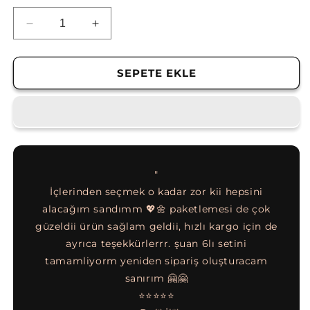
Karasu
Karasu
Şehir
Şehir
Haritası
Haritası
Baskılı
Baskılı
SEPETE EKLE
Porselen
Porselen
Kupa
Kupa
Bardak
Bardak
için
için
adedi
adedi
azaltın
artırın
"
nen not
İçlerinden seçmek o kadar zor kii hepsini
eti,
alacağım sandımm 💖🌼 paketlemesi de çok
diye,
güzeldii ürün sağlam geldii, hızlı kargo için de
göreb
epsi 5
ayrıca teşekkürlerrr. şuan 6lı setini
muht
gönül
tamamliyorm yeniden sipariş oluşturacam
apalı
sanırım 🤗🤗
⭐⭐⭐⭐⭐