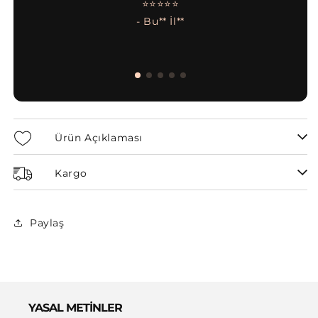
⭐⭐⭐⭐⭐
- Bu** İl**
Ürün Açıklaması
Kargo
Paylaş
YASAL METİNLER