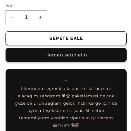
Adet
Kanvas
Kanvas
Tablo
Tablo
|
|
PARIS!
PARIS!
SEPETE EKLE
için
için
adedi
adedi
Hemen satın alın
azaltın
artırın
"
nen not
İçlerinden seçmek o kadar zor kii hepsini
eti,
alacağım sandımm 💖🌼 paketlemesi de çok
diye,
güzeldii ürün sağlam geldii, hızlı kargo için de
göreb
epsi 5
ayrıca teşekkürlerrr. şuan 6lı setini
muht
gönül
tamamliyorm yeniden sipariş oluşturacam
apalı
sanırım 🤗🤗