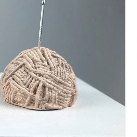
"
Satıcının ilgisi alakası, özel istekle ekl
not aynı gün kargolanması ve hediye pa
ayrıca düşünerek eklediğiniz küçük hed
paketlenmesi 2 günde elime ulaşması h
5 yıldız. kupaya da ayrı bayıldım hari
gönül rahatligiyla tavsiye ederim göz
kapalı güvenip alabilirsiniz🤗