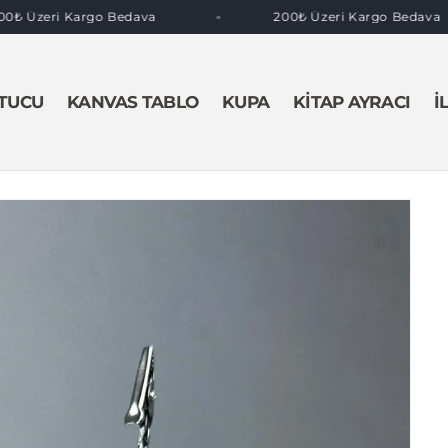
200₺ Üzeri Kargo Bedava
200₺ Üzeri Kargo Beda
TUCU
KANVAS TABLO
KUPA
KITAP AYRACI
İ