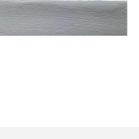
⭐⭐⭐⭐⭐
- On** Şa**