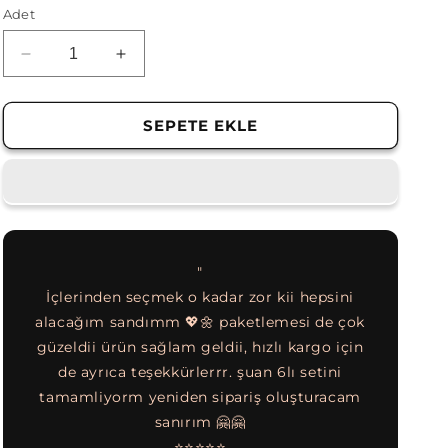
Adet
Top
Top
Yumak
Yumak
Not
Not
Tutucu
Tutucu
SEPETE EKLE
2&#39;li
2&#39;li
Set
Set
(Buz
(Buz
yeşili-
yeşili-
latte
latte
)
)
için
için
"
adedi
adedi
enen
İçlerinden seçmek o kadar zor kii hepsini
Boy
azaltın
artırın
keti,
alacağım sandımm 💖🌼 paketlemesi de çok
Renkle
iye,
güzeldii ürün sağlam geldii, hızlı kargo için
görebiliy
epsi
de ayrıca teşekkürlerrr. şuan 6lı setini
için muh
ka
tamamliyorm yeniden sipariş oluşturacam
göre ço
ünüz
sanırım 🤗🤗
⭐⭐⭐⭐⭐