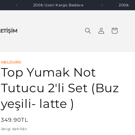
va
200₺ Üzeri Kargo Bedava
200₺
Oturum
Sepet
LETIŞIM
aç
MELOURO
Top Yumak Not
Tutucu 2'li Set (Buz
yeşili- latte )
Normal
349.90TL
fiyat
Vergi dahildir.